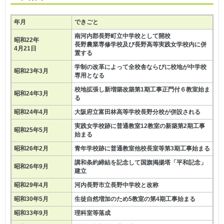
年月
できごと
南河内郡長野町立中学校として開校
昭和22年
長野農業専修学校及び長野高等実践女学校内に併
4月21日
置する
学制の改革によって全校舎ならびに校地が中学校
昭和23年3月
専用となる
校地拡張し新増築改築第1期工事正門付６教室始ま
昭和24年3月
る
昭和24年4月
大阪府立富田林高等学校長野分校が併設される
実践女学校跡に普通教室12教室の新築第2期工事
昭和25年5月
始まる
昭和26年2月
青年学校跡に普通教室他校長室等第3期工事始まる
講和条約締結を記念して国旗掲揚塔「平和記念」
昭和26年9月
建立
昭和29年4月
河内長野市立長野中学校と改称
昭和30年5月
生徒自然増加のため5教室の第4期工事始まる
昭和33年9月
理科室等落成