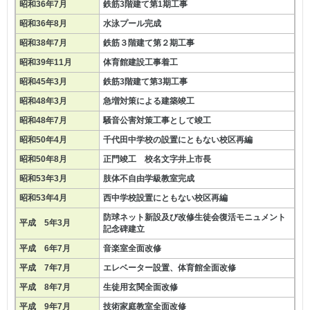
昭和36年7月
鉄筋3階建て第1期工事
昭和36年8月
水泳プール完成
昭和38年7月
鉄筋３階建て第２期工事
昭和39年11月
体育館建設工事着工
昭和45年3月
鉄筋3階建て第3期工事
昭和48年3月
急増対策による建築竣工
昭和48年7月
騒音公害対策工事として竣工
昭和50年4月
千代田中学校の設置にともない校区再編
昭和50年8月
正門竣工 校名文字井上市長
昭和53年3月
肢体不自由学級教室完成
昭和53年4月
西中学校設置にともない校区再編
防球ネット新設及び改修生徒会復活モニュメント
平成 5年3月
記念碑建立
平成 6年7月
音楽室全面改修
平成 7年7月
エレベーター設置、体育館全面改修
平成 8年7月
生徒用玄関全面改修
平成 9年7月
技術家庭教室全面改修