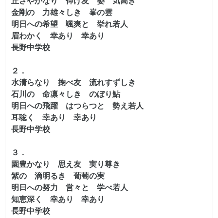
丘さやかなり 仰げ友 姿 気高き
金剛の 力雄々しき 峯の雲
明日への希望 颯爽と 挙れ若人
眉わかく 幸あり 幸あり
長野中学校
２．
水清らなり 掬べ友 流れすずしき
石川の 命凛々しき のぼり鮎
明日への飛躍 はつらつと 勢え若人
耳聡く 幸あり 幸あり
長野中学校
３．
園豊かなり 思え友 実り尊き
紫の 滴明るき 葡萄の実
明日への努力 営々と 学べ若人
知恵深く 幸あり 幸あり
長野中学校