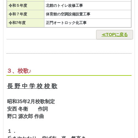
令和５年度
北館のトイレ改修工事
令和７年度
体育館の空調設備設置工事
令和7年度
正門オートロック化工事
≪TOPに戻る
３、校歌♪
長 野 中 学 校 校 歌
昭和35年2月校歌制定
安西 冬衛 作詞
野口 源次郎 作曲
１．