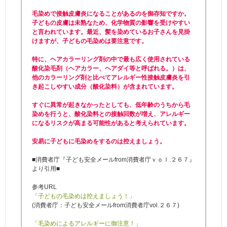
毛染めで接触皮膚炎になることがあるのを御存知ですか。
子どもの皮膚は未熟なため、化学物質の影響を受けやすい
と言われています。最近、髪を染めているお子さんを見掛
けますが、子どもの毛染めは要注意です。
特に、ヘアカラーリング剤の中で最も広く使用されている
酸化染毛剤（ヘアカラー、ヘアダイ等と呼ばれる。）は、
他のカラーリング剤と比べてアレルギー性接触皮膚炎を引
き起こしやすい成分（酸化染料）が含まれています。
すぐに異常が起きなかったとしても、低年齢のうちから毛
染めを行うと、酸化染料との接触回数が増え、アレルギー
になるリスクが高まる可能性があると考えられています。
安易に子どもに毛染めをするのは控えましょう。
■消費者庁『子ども安全メールfrom消費者庁ｖｏｌ.２６７』
より引用■
参考URL
「子どもの毛染めは控えましょう！」
(消費者庁：子ども安全メールfrom消費者庁vol.２６７)
「毛染めによるアレルギーに御注意！」