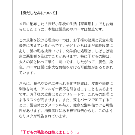
【身だしなみについて】
４月に配布した「長野小学校の生活【家庭用】」でもお知
らせしたように、本校は髪染めやパーマは禁止です。
この規則を設ける理由の一つは、お子様の健康と安全を最
優先に考えているからです。子どもたちはまだ成長段階に
あり、髪の毛も成長中です。化学的な処理は、しばしば健
康に悪影響を及ぼすことがあります。特に子どもの髪は、
大人の髪と比べて細く、弱いです。したがって、脱色、染
色、パーマは髪に多大な負担をかける可能性があるとされ
ています。
さらに、脱色や染色に使われる化学物質は、皮膚や頭皮に
刺激を与え、アレルギー反応を引き起こすこともあるよう
です。お子様の皮膚はまだデリケートで、これらの処理に
よるリスクが高まります。また、髪をパーマで加工するこ
とは、髪自体にダメージを与え、健康な髪を傷つける可能
性があります。消費者庁にある被害報告からも、このよう
なリスクが報告されています。
「子どもの毛染めは控えましょう！」