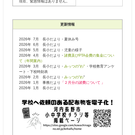
現在、緊急情報はありません。
更新情報
2026年
1
7月 長小だより・夏休み号
2026年
1
6月 長小だより
2026年
1
5月 長小だより・児童の様子
2026年
1
4月 長小だより・
諸費及びPTA会費の集金につい
て（年間案内）
2026年
1
3月 長小だより・
みっつの"わ"
・学校教育アンケ
ート・下校時刻表
2026年
1
2月 長小だより・
みっつの"わ
"
2026年
1
1月 事務だより
「２月分の諸費について 」
2026年
1
1月 長小だより