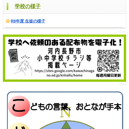
学校の様子
R8年度 生徒の様子
style
style