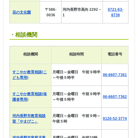
〒586-
河内長野市高向 2292－
0721-63-
花の文化園
0036
1
8739
・相談機関
相談機関
相談時間
電話番号
すこやか教育相談(こ
月曜日～金曜日 午前９時半
06-6607-7361
ども専用)
～午後５時半
すこやか教育相談(保
月曜日～金曜日 午前９時半
06-6607-7362
護者専用)
～午後５時半
河内長野市教育相談
月曜日～金曜日 午前９時～
0120-52-3774
室「やまびこ」
午後５時
河内長野市家庭児童
月曜日～金曜日 午前10時