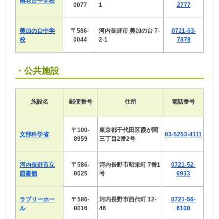
南花台中学校
0077
1
2777
美加の台中学
〒586-
河内長野市 美加の台 7-
0721-63-
校
0044
2-1
7878
・公共施設
施設名
郵便番号
住所
電話番号
〒100-
東京都千代田区霞が関
文部科学省
03-5253-4111
8959
三丁目2番2号
河内長野市立
〒586-
河内長野市昭栄町 7番1
0721-52-
図書館
0025
号
6933
ラブリーホー
〒586-
河内長野市西代町 12-
0721-56-
ル
0016
46
6100