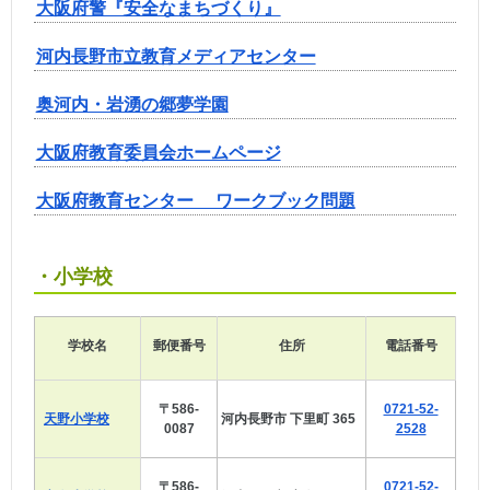
大阪府警『安全なまちづくり』
河内長野市立教育メディアセンター
奥河内・岩湧の郷夢学園
大阪府教育委員会ホームページ
大阪府教育センター ワークブック問題
・小学校
学校名
郵便番号
住所
電話番号
〒586-
0721-52-
天野小学校
河内長野市 下里町 365
0087
2528
〒586-
0721-52-